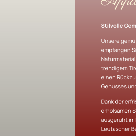
Appar
Stilvolle Ge
Unsere gemüt
empfangen Si
Naturmateriali
trendigem Tiro
einen Rückzu
Genusses und
Dank der erf
erholsamen S
ausgeruht in 
Leutascher Be