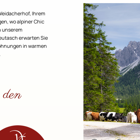
 Weidacherhof, Ihrem
gen, wo alpiner Chic
In unserem
eutasch erwarten Sie
nwohnungen in warmen
.
 den