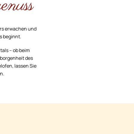
enuss
mers erwachen und
s beginnt.
als – ob beim
eborgenheit des
ofen, lassen Sie
n.