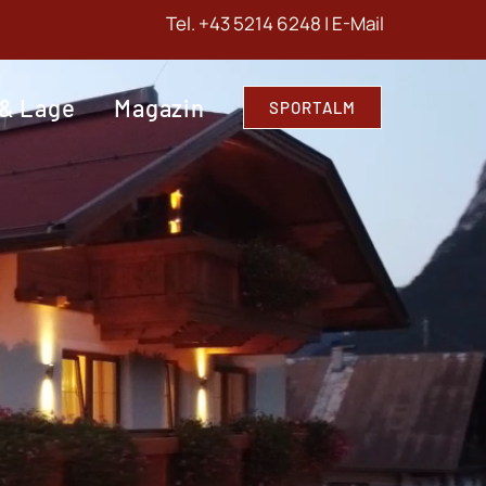
Tel.
+43 5214 6248
|
E-Mail
 & Lage
Magazin
SPORTALM