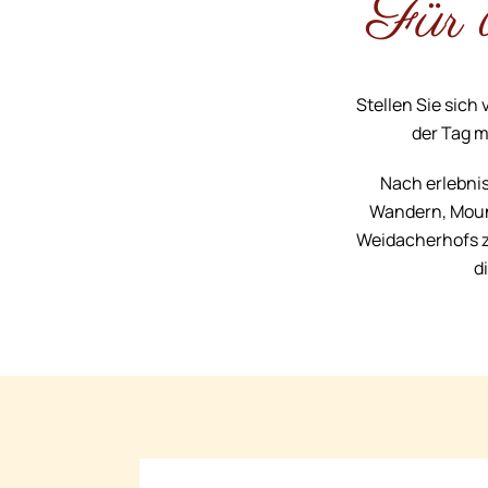
Für 
Stellen Sie sich
der Tag m
Nach erlebni
Wandern, Mount
Weidacherhofs z
d