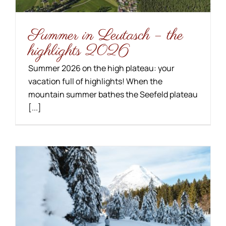
Summer in Leutasch – the
highlights 2026
Summer 2026 on the high plateau: your
vacation full of highlights! When the
mountain summer bathes the Seefeld plateau
[...]
NEW FOR CROSS-COUNTRY
SKIERS FROM WINTER
2025/26