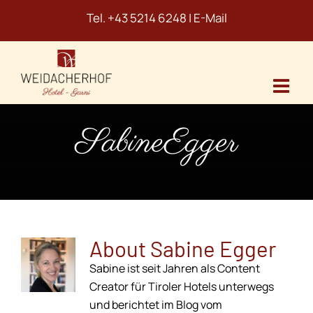
Skip
Tel.
+43 5214 6248
|
E-Mail
to
content
SabineEgger
About
Sabine Egger
Sabine ist seit Jahren als Content
Creator für Tiroler Hotels unterwegs
und berichtet im Blog vom